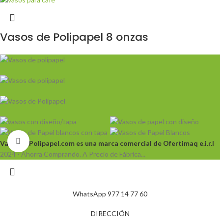
Vasos de Polipapel 8 onzas
Click to enlarge
VasosDePolipapel.com es una marca comercial de Ofertimaq e.i.r.l
2024 - Ahorra Comprando. A Precio de Fábrica...
WhatsApp 977 14 77 60
DIRECCIÓN