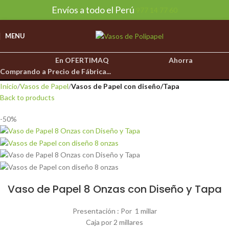
Envíos a todo el Perú
977 14 77 60
MENU
En OFERTIMAQ
Ahorra
Comprando a Precio de Fábrica...
Inicio
Vasos de Papel
Vasos de Papel con diseño/Tapa
Back to products
-50%
Vaso de Papel 8 Onzas con Diseño y Tapa
Presentación : Por 1 millar
Caja por 2 millares