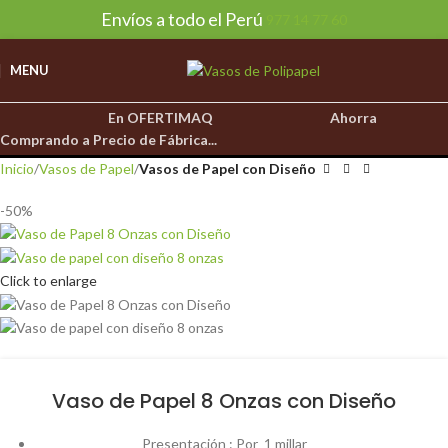
Envíos a todo el Perú
977 14 77 60
MENU
En OFERTIMAQ
Ahorra
Comprando a Precio de Fábrica...
Inicio
Vasos de Papel
Vasos de Papel con Diseño
-50%
Click to enlarge
Vaso de Papel 8 Onzas con Diseño
Presentación : Por 1 millar