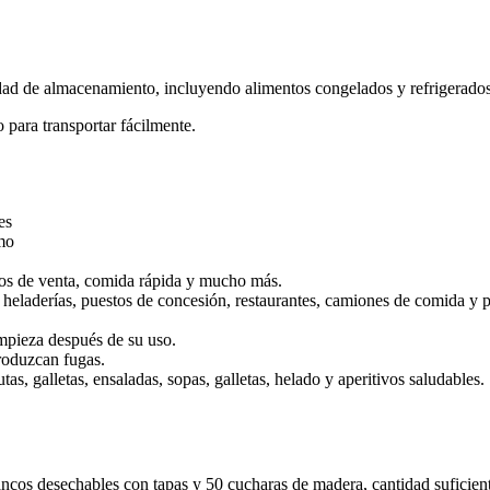
sidad de almacenamiento, incluyendo alimentos congelados y refrigerados
 para transportar fácilmente.
es
mo
untos de venta, comida rápida y mucho más.
 heladerías, puestos de concesión, restaurantes, camiones de comida y 
impieza después de su uso.
produzcan fugas.
tas, galletas, ensaladas, sopas, galletas, helado y aperitivos saludables.
cos desechables con tapas y 50 cucharas de madera, cantidad suficiente 